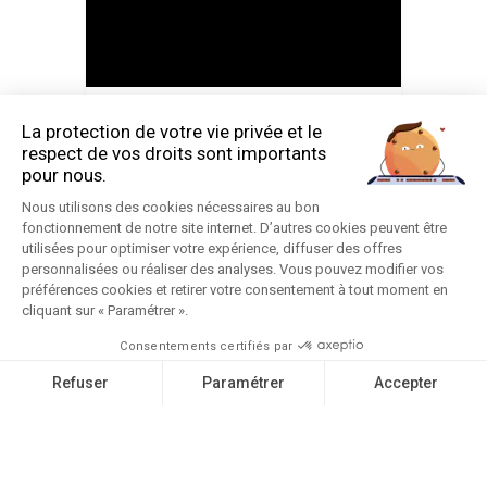
🪇 𝐃𝐄𝐋𝐔𝐗𝐄 🪇
A l’occasion du Ça fait plaisir Tour, le
groupe 𝗗𝗲𝗹𝘂𝘅𝗲 viendra faire vibrer vos
moustaches avec un concert le 27 mars
2027 à la Salle Marcel Hélie (Coutances),
dans le cadre d’une programmation...
Le Normandy St-Lô
Le Normandy St-Lô
Juillet 21
33
17
0
YOUTUBE