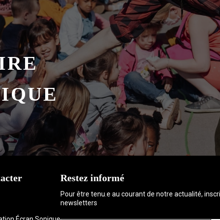
C
IRE
FIQUE
acter
Restez informé
Pour être tenu.e au courant de notre actualité, insc
newsletters
iation Écran Sonique