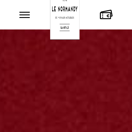
AGENDA
LE
MUSICIEN·NES
NORMANDY