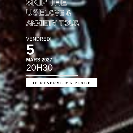
SKIP THE
USE
LOVE &
ANXIETY TOUR
VENDREDI
5
MARS 2027
20H30
JE RÉSERVE MA PLACE