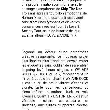
une programmation commune, avec le
passage exceptionnel de
Skip The Use
.
Trois ans après le tourbillon émotionnel de
Human Disorder, le quatuor lillois revient
faire frémir nos tympans et élever les
consciences avec leur tournée Love &
Anxiety Tour, issue de la sortie de leur
sixième album « LOVE & ANXIETY »
Façonné au détour d’une parenthèse
créative revigorante, ce nouveau projet
plus libre et plus tranchant envoie valser
les étiquettes sans oublier de rassembler,
le poing levé. Leurs singles, « WE ARE
GOOD »/« DISTORTER », représentent un
miroir à double tranchant. « WE ARE GOOD
» est un cri de cœur vibrant d’espoir et
d’unité, taillé pour les dancefloors, où
s’entremêlent pulsations funk et voix
juvéniles. Quant à « DISTORTER », c’est un
véritable exutoire contestataire et
libertaire, aux allures d’uppercut electro-
punk.