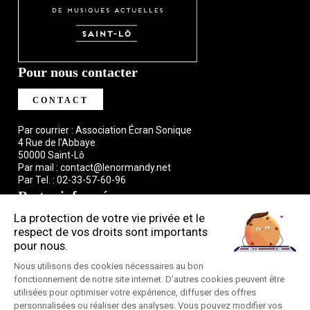
Dans les réseaux de vente habituels
(frais de location variables selon
les revendeurs) : FNAC, Carrefour, Magasins U, Auchan, Cora, Leclerc,
Cultura, Intermarché
Pour nous contacter
www.seetickets.com/fr/
CONTACT
www.fnacspectacles.com
www.ticketmaster.fr
Par courrier : Association Écran Sonique
4 Rue de l'Abbaye
50000 Saint-Lô
Par mail :
contact@lenormandy.net
Le soir des concerts
– d
ans la limite des places disponibles. Tarif
Par Tel. :
02-33-57-60-96
“sur place” majoré à +4€ du tarif prévente pour les concerts de la
Restez informé
saison, +5€ pour les concerts du festival
Pour être tenu.e au courant de notre actualité, inscrivez-vous à
nos newsletters
S'INSCRIRE