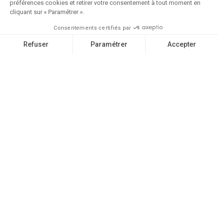
Pour être tenu.e au courant de notre actualité, inscrivez-vous
à nos newsletters
S'INSCRIRE
Pratique
Espace pro
Espace presse
Plan du site
…
Licences N°1 : L-R-24-003314 | N°2 : L-R-24-003306 | N°3 :