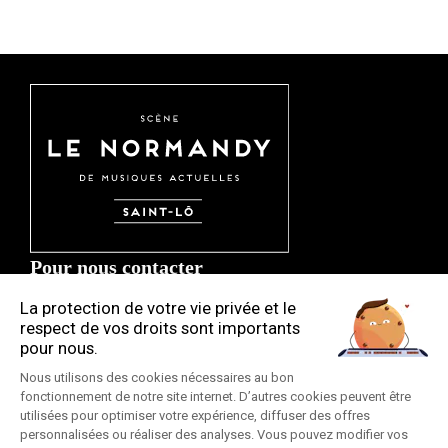
Pour nous contacter
CONTACT
Par courrier : Association Écran Sonique
4 Rue de l'Abbaye
50000 Saint-Lô
Par mail :
contact@lenormandy.net
Par Tel. :
02-33-57-60-96
Restez informé