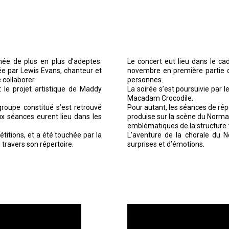
ée de plus en plus d’adeptes.
Le concert eut lieu dans le c
e par Lewis Evans, chanteur et
novembre en première partie de
 collaborer.
personnes.
 le projet artistique de Maddy
La soirée s’est poursuivie par 
Macadam Crocodile.
roupe constitué s’est retrouvé
Pour autant, les séances de répé
ux séances eurent lieu dans les
produise sur la scène du Norman
emblématiques de la structure :
titions, et a été touchée par la
L’aventure de la chorale du 
ravers son répertoire.
surprises et d’émotions.