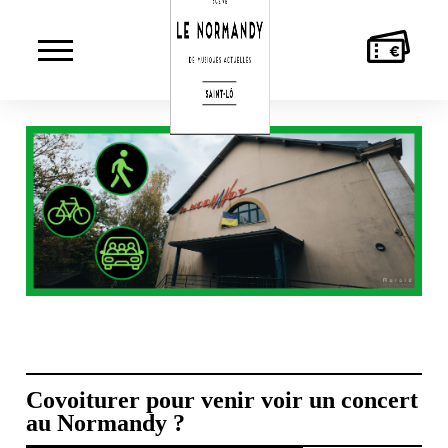
AGENDA
LE
MUSICIEN·NES
ACTI
NORMANDY
CULT
Covoiturer pour venir voir un concert
au Normandy ?