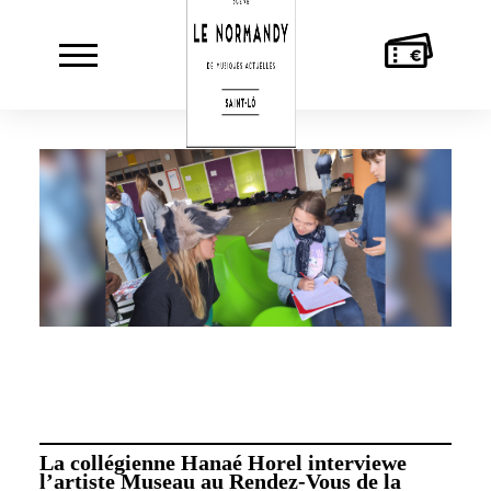
AGENDA
LE
MUSICIEN·NES
A
NORMANDY
C
La collégienne Hanaé Horel interviewe
l’artiste Museau au Rendez-Vous de la