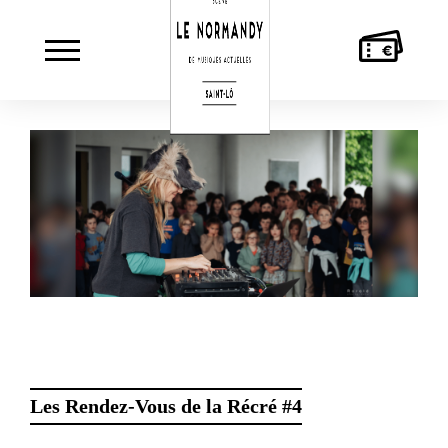
AGENDA
LE
MUSICIEN·NES
ACT
NORMANDY
CUL
Les Rendez-Vous de la Récré
#4